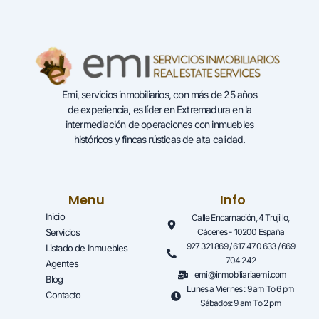
Emi, servicios inmobiliarios, con más de 25 años
de experiencia, es líder en Extremadura en la
intermediación de operaciones con inmuebles
históricos y fincas rústicas de alta calidad.
Menu
Info
Inicio
Calle Encarnación, 4 Trujillo,
Servicios
Cáceres - 10200 España
927 321 869 / 617 470 633 / 669
Listado de Inmuebles
704 242
Agentes
emi@inmobiliariaemi.com
Blog
Lunes a Viernes : 9 am To 6 pm
Contacto
Sábados: 9 am To 2 pm