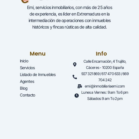
Emi, servicios inmobiliarios, con más de 25 años
de experiencia, es líder en Extremadura en la
intermediación de operaciones con inmuebles
históricos y fincas rústicas de alta calidad.
Menu
Info
Inicio
Calle Encarnación, 4 Trujillo,
Servicios
Cáceres - 10200 España
927 321 869 / 617 470 633 / 669
Listado de Inmuebles
704 242
Agentes
emi@inmobiliariaemi.com
Blog
Lunes a Viernes : 9 am To 6 pm
Contacto
Sábados: 9 am To 2 pm