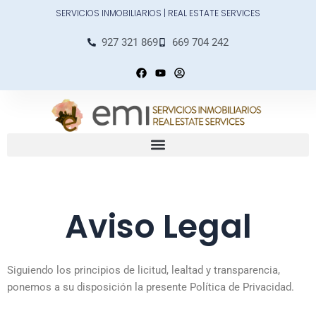
Ir
SERVICIOS INMOBILIARIOS | REAL ESTATE SERVICES
al
contenido
927 321 869
669 704 242
F
Y
U
a
o
s
c
u
e
e
t
r
b
u
-
o
b
c
o
e
i
k
r
c
l
e
Aviso Legal
Siguiendo los principios de licitud, lealtad y transparencia,
ponemos a su disposición la presente Política de Privacidad.