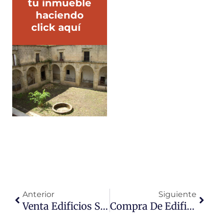
tu inmueble
haciendo
click aquí
Ant
Sigu
Anterior
Siguiente
Venta Edificios Singulares Extremadura
Compra De Edificios Singulares En Caceres