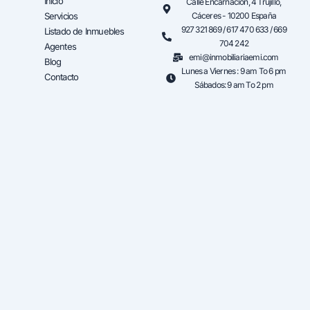
Inicio
Calle Encarnación, 4 Trujillo,
Servicios
Cáceres - 10200 España
927 321 869 / 617 470 633 / 669
Listado de Inmuebles
704 242
Agentes
emi@inmobiliariaemi.com
Blog
Lunes a Viernes : 9 am To 6 pm
Contacto
Sábados: 9 am To 2 pm