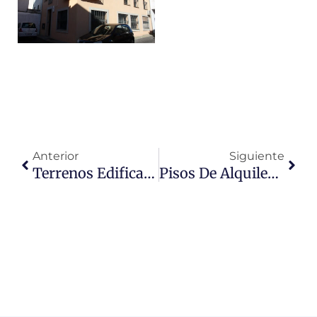
Ant
Sigu
Anterior
Siguiente
Terrenos Edificables En Trujillo
Pisos De Alquiler En Trujillo