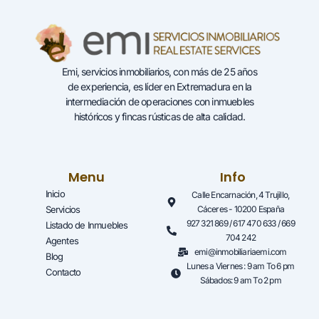
Emi, servicios inmobiliarios, con más de 25 años
de experiencia, es líder en Extremadura en la
intermediación de operaciones con inmuebles
históricos y fincas rústicas de alta calidad.
Menu
Info
Inicio
Calle Encarnación, 4 Trujillo,
Servicios
Cáceres - 10200 España
927 321 869 / 617 470 633 / 669
Listado de Inmuebles
704 242
Agentes
emi@inmobiliariaemi.com
Blog
Lunes a Viernes : 9 am To 6 pm
Contacto
Sábados: 9 am To 2 pm