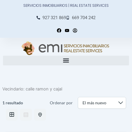
Ir
SERVICIOS INMOBILIARIOS | REAL ESTATE SERVICES
al
contenido
927 321 869
669 704 242
F
Y
U
a
o
s
c
u
e
e
t
r
b
u
-
o
b
c
o
e
i
k
r
c
l
e
Vecindario:
calle ramon y cajal
1 resultado
Ordenar por