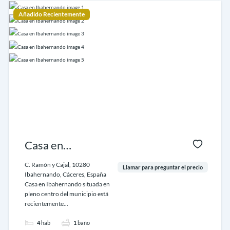
Añadido Recientemente
Casa en
Ibahernando
C. Ramón y Cajal, 10280
Llamar para preguntar el precio
Ibahernando, Cáceres, España
Casa en Ibahernando situada en
pleno centro del municipio está
recientemente...
4
hab
1
baño