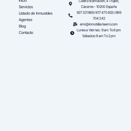
Inicio
Calle Encarnación, 4 Trujillo,
Servicios
Cáceres - 10200 España
927 321 869 / 617 470 633 / 669
Listado de Inmuebles
704 242
Agentes
emi@inmobiliariaemi.com
Blog
Lunes a Viernes : 9 am To 6 pm
Contacto
Sábados: 9 am To 2 pm