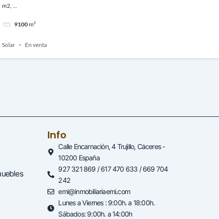
m2, ...
9100
m²
Solar
En venta
Info
Calle Encarnación, 4 Trujillo, Cáceres -
10200 España
927 321 869 / 617 470 633 / 669 704
muebles
242
emi@inmobiliariaemi.com
Lunes a Viernes : 9:00h. a 18:00h.
Sábados: 9:00h. a 14:00h