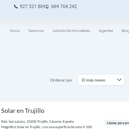
927 321 869
669 704 242
Inicio
Servicios
Listado De Inmuebles
Agentes
Blo
Ordenar por
Solar en Trujillo
Rda. San Lázaro, 10200 Trujillo, Cáceres, España
Llamar para pre
Magnífico Solar en Trujillo, con una superficie de unos 9.100