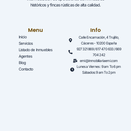
históricos y fincas rústicas de alta calidad.
Menu
Info
Inicio
Calle Encarnación, 4 Trujillo,
Servicios
Cáceres - 10200 España
927 321 869 / 617 470 633 / 669
Listado de Inmuebles
704 242
Agentes
emi@inmobiliariaemi.com
Blog
Lunes a Viernes : 9 am To 6 pm
Contacto
Sábados: 9 am To 2 pm