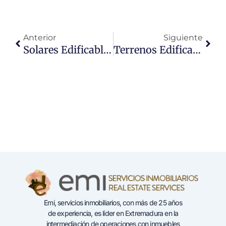
Ant
Sigu
Anterior
Siguiente
Solares Edificables En Trujillo
Terrenos Edificables En Trujillo
Emi, servicios inmobiliarios, con más de 25 años
de experiencia, es líder en Extremadura en la
intermediación de operaciones con inmuebles