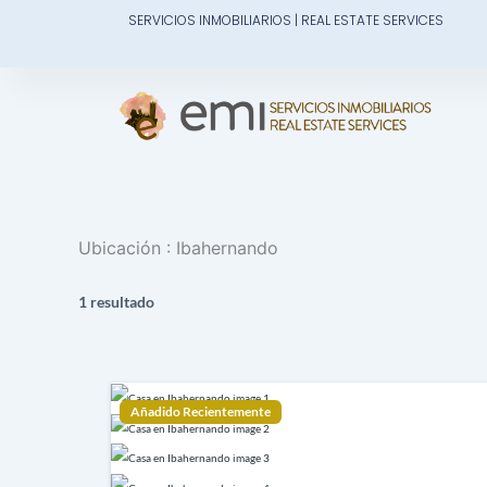
Ir
SERVICIOS INMOBILIARIOS | REAL ESTATE SERVICES
al
contenido
Ubicación :
Ibahernando
1 resultado
Añadido Recientemente