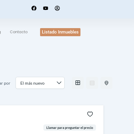
F
Y
U
a
o
s
c
u
e
e
t
r
b
u
-
o
b
c
g
Contacto
Listado Inmuebles
o
e
i
k
r
c
l
e
r por
Llamar para preguntar el precio