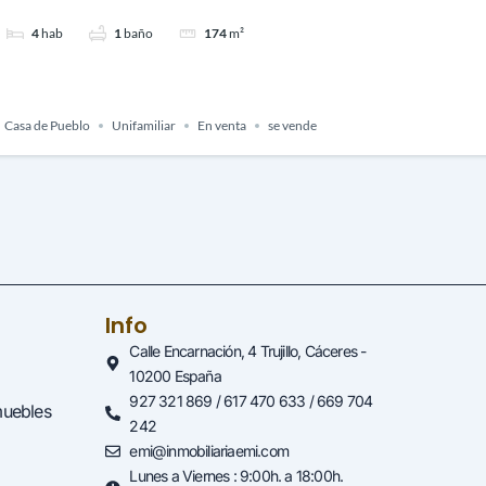
4
hab
1
baño
174
m²
Casa de Pueblo
Unifamiliar
En venta
se vende
Info
Calle Encarnación, 4 Trujillo, Cáceres -
10200 España
927 321 869 / 617 470 633 / 669 704
muebles
242
emi@inmobiliariaemi.com
Lunes a Viernes : 9:00h. a 18:00h.