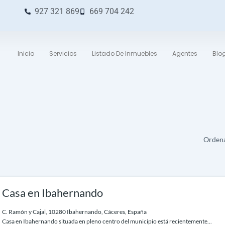
927 321 869
669 704 242
Inicio
Servicios
Listado De Inmuebles
Agentes
Blo
Ordena
Casa en Ibahernando
C. Ramón y Cajal, 10280 Ibahernando, Cáceres, España
Casa en Ibahernando situada en pleno centro del municipio está recientemente...