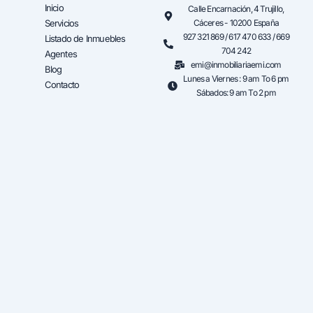
Inicio
Calle Encarnación, 4 Trujillo,
Servicios
Cáceres - 10200 España
927 321 869 / 617 470 633 / 669
Listado de Inmuebles
704 242
Agentes
emi@inmobiliariaemi.com
Blog
Lunes a Viernes : 9 am To 6 pm
Contacto
Sábados: 9 am To 2 pm