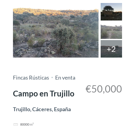
+2
Salvar
Cuota
Fincas Rústicas
En venta
€50,000
Campo en Trujillo
Trujillo, Cáceres, España
80000
m²