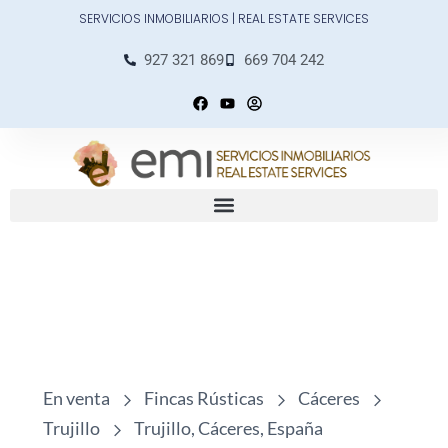
Ir
SERVICIOS INMOBILIARIOS | REAL ESTATE SERVICES
al
contenido
927 321 869
669 704 242
F
Y
U
a
o
s
c
u
e
e
t
r
b
u
-
o
b
c
o
e
i
k
r
c
l
e
En venta
Fincas Rústicas
Cáceres
Trujillo
Trujillo, Cáceres, España