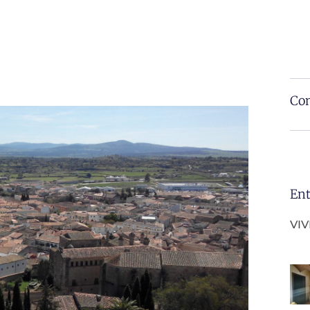
Com
Ent
VI