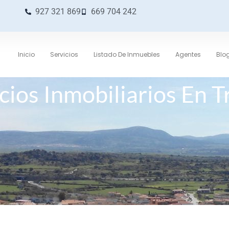
927 321 869
669 704 242
Inicio
Servicios
Listado De Inmuebles
Agentes
Blo
cios Inmobiliarios En Tr