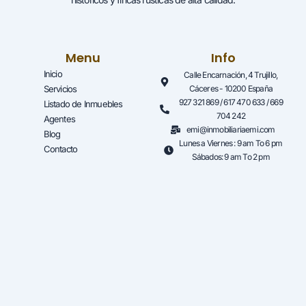
Menu
Info
Inicio
Calle Encarnación, 4 Trujillo,
Servicios
Cáceres - 10200 España
927 321 869 / 617 470 633 / 669
Listado de Inmuebles
704 242
Agentes
emi@inmobiliariaemi.com
Blog
Lunes a Viernes : 9 am To 6 pm
Contacto
Sábados: 9 am To 2 pm