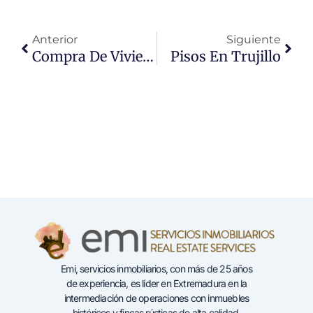
Ant
Sigu
Anterior
Siguiente
Compra De Viviendas En Trujillo
Pisos En Trujillo
Emi, servicios inmobiliarios, con más de 25 años
de experiencia, es líder en Extremadura en la
intermediación de operaciones con inmuebles
históricos y fincas rústicas de alta calidad.