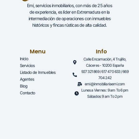
Emi, servicios inmobiliarios, con más de 25 años
de experiencia, es líder en Extremadura en la
intermediación de operaciones con inmuebles
históricos y fincas rústicas de alta calidad.
Menu
Info
Inicio
Calle Encarnación, 4 Trujillo,
Servicios
Cáceres - 10200 España
927 321 869 / 617 470 633 / 669
Listado de Inmuebles
704 242
Agentes
emi@inmobiliariaemi.com
Blog
Lunes a Viernes : 9 am To 6 pm
Contacto
Sábados: 9 am To 2 pm