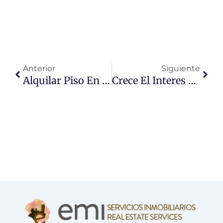
Ant
Sigu
Anterior
Siguiente
Alquilar Piso En Trujillo
Crece El Interes Por Invertir En Fincas Rusticas