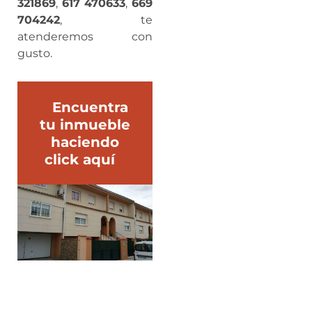
321869
,
617 470633
,
669
704242
, te
atenderemos con
gusto.
Encuentra
tu inmueble
haciendo
click aquí